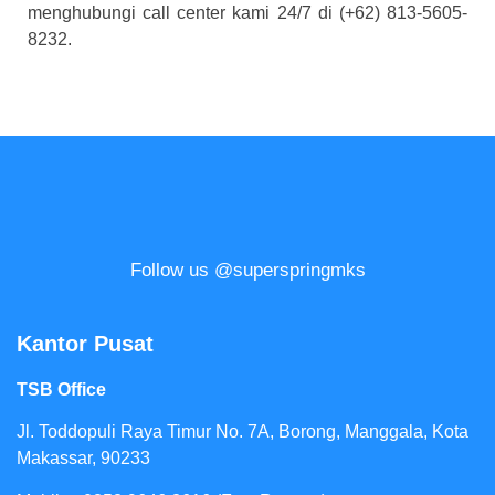
menghubungi call center kami 24/7 di (+62) 813-5605-
8232.
Follow us @superspringmks
Kantor Pusat
TSB Office
Jl. Toddopuli Raya Timur No. 7A, Borong, Manggala, Kota
Makassar, 90233